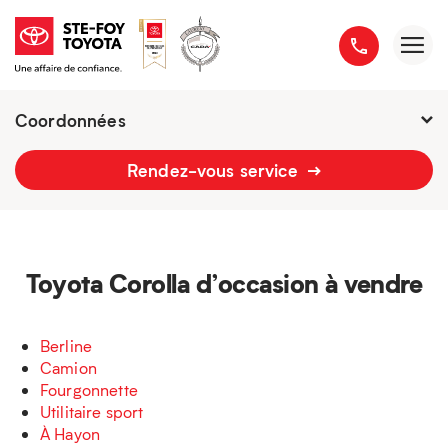
Coordonnées
Présentement ouvert jusqu'à
18h
Rendez-vous service
2777 boulevard du Versant-Nord
418 658-1340
Toyota Corolla d’occasion à vendre
Berline
Camion
Fourgonnette
Utilitaire sport
À Hayon