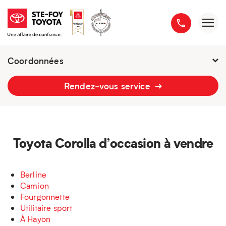
Coordonnées
Fermé : Ouverture
-
Rendez-vous service
2777 boulevard du Versant-Nord
418 658-1340
Toyota Corolla d’occasion à vendre
Berline
Camion
Fourgonnette
Utilitaire sport
À Hayon