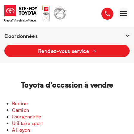
Coordonnées
Fermé : Ouverture
-
Rendez-vous service
2777 boulevard du Versant-Nord
418 658-1340
Toyota d’occasion à vendre
Berline
Camion
Fourgonnette
Utilitaire sport
À Hayon