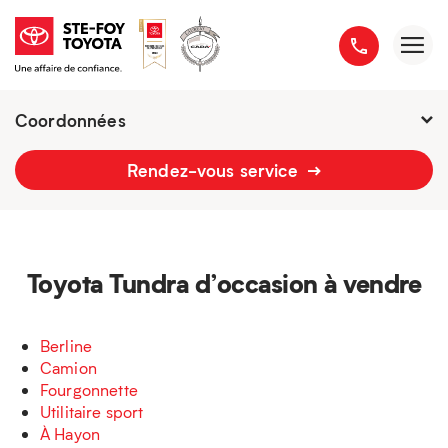
Coordonnées
Fermé : Ouverture
-
Rendez-vous service
2777 boulevard du Versant-Nord
418 658-1340
Toyota Tundra d’occasion à vendre
Berline
Camion
Fourgonnette
Utilitaire sport
À Hayon