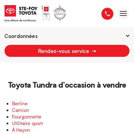
Coordonnées
Fermé : Ouverture
-
Rendez-vous service
2777 boulevard du Versant-Nord
418 658-1340
Toyota Tundra d’occasion à vendre
Berline
Camion
Fourgonnette
Utilitaire sport
À Hayon