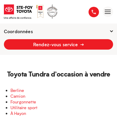
Coordonnées
Fermé : Ouverture
-
Rendez-vous service
2777 boulevard du Versant-Nord
418 658-1340
Toyota Tundra d’occasion à vendre
Berline
Camion
Fourgonnette
Utilitaire sport
À Hayon