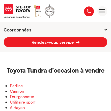
Coordonnées
Fermé : Ouverture
-
Rendez-vous service
2777 boulevard du Versant-Nord
418 658-1340
Toyota Tundra d’occasion à vendre
Berline
Camion
Fourgonnette
Utilitaire sport
À Hayon