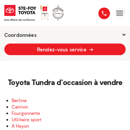
Coordonnées
Fermé : Ouverture
-
Rendez-vous service
2777 boulevard du Versant-Nord
418 658-1340
Toyota Tundra d’occasion à vendre
Berline
Camion
Fourgonnette
Utilitaire sport
À Hayon