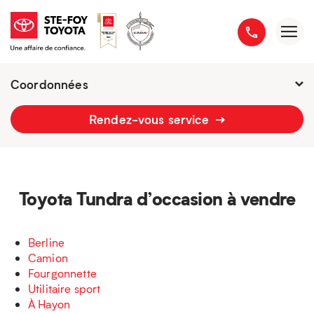
Coordonnées
Présentement ouvert jusqu'à
18h
Rendez-vous service
2777 boulevard du Versant-Nord
418 658-1340
Toyota Tundra d’occasion à vendre
Berline
Camion
Fourgonnette
Utilitaire sport
À Hayon